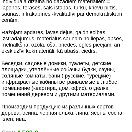
individuāla dizaina no dažādiem materiāliem =
lapenes, terases, sāls istabas, turku, krievu pirtis,
saunas, infrakabīnes -kvalitatīvi par demokrātiskām
cenām.
Ražojam apdares, lavas dēļus, galdniecības
izstrādājumus, materiālus saunām no liepas, apses,
melnalkšņa, ozola, oša, priedes, egles pieejami arī
ekskluzīvi kokmateriāli, kā abašs, ciedrs.
Беседки, садовые домики, туалеты, детские
площадки, утеплённые собачьи будки, cауны,
соляные комнаты, бани ( русские, турецкие)
инфракрасные кабины встраиваемые в любое
помещение (квартира, дом, офис), отделка
помещений деревом и другими материалами.
Производим продукцию из различных сортов
дерева: осина, черная ольха, липа, ясень, сосна,
клен, ива.