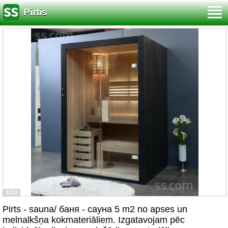
Pirtis
1/10
Pirts - sauna/ баня - сауна 5 m2 no apses un
melnalkšņa kokmateriāliem. Izgatavojam pēc