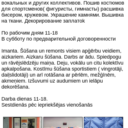
вокальных и других коллективов. Пошив костюмов
для спортсменов( фигуристы, гимнасты) расшивка
бисером, кружевом. Украшение камнями. Вышивка
на ткани. Декорирование заплатоk
По рабочим дням 11-18
В субботу по предварительной договоренности
Imanta. Šūšana un remonts visiem apģērbu veidiem,
aizkariem. Aizkaru šūšana. Darbs ar ādu. Spiedpogu
un rāvējslēdzēju maiņa. Deju, vokālu un citu kolektīvu
apkalpošana. Kostīmu šūšana sportistiem ( vingrotāji,
daiļslidotāji) un arī rotāšana ar pērlēm, mežģīnēm,
akmeņiem. Izšuvumi uz audumiem un ielāpu
dekorēšana.
Darba dienas 11-18.
Sestdienās pēc iepriekšējas vienošanās