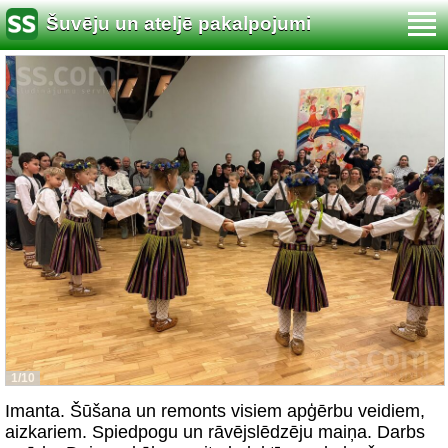
Šuvēju un ateljē pakalpojumi
1/10
Imanta. Šūšana un remonts visiem apģērbu veidiem,
aizkariem. Spiedpogu un rāvējslēdzēju maiņa. Darbs