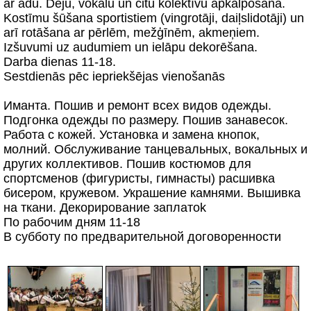
ar ādu. Deju, vokālu un citu kolektīvu apkalpošana.
Kostīmu šūšana sportistiem (vingrotāji, daiļslidotāji) un
arī rotāšana ar pērlēm, mežģīnēm, akmeņiem.
Izšuvumi uz audumiem un ielāpu dekorēšana.
Darba dienas 11-18.
Sestdienās pēc iepriekšējas vienošanās
Иманта. Пошив и ремонт всех видов одежды.
Подгонка одежды по размеру. Пошив занавесок.
Работа с кожей. Установка и замена кнопок,
молний. Обслуживание танцевальных, вокальных и
других коллективов. Пошив костюмов для
спортсменов (фигуристы, гимнасты) расшивка
бисером, кружевом. Украшение камнями. Вышивка
на ткани. Декорирование заплатоk
По рабочим дням 11-18
В субботу по предварительной договоренности