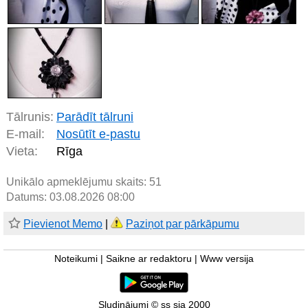
Tālrunis:
Parādīt tālruni
E-mail:
Nosūtīt e-pastu
Vieta:
Rīga
Unikālo apmeklējumu skaits:
51
Datums: 03.08.2026 08:00
Pievienot Memo
|
Paziņot par pārkāpumu
Noteikumi
|
Saikne ar redaktoru
|
Www versija
Sludinājumi © ss sia 2000