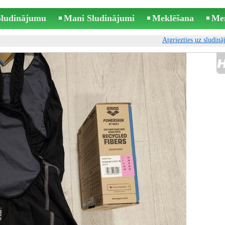
 Sludinājumu
Mani Sludinājumi
Meklēšana
Me
Atgriezties uz sludin