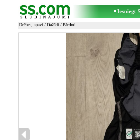
Iesniegt
SLUDINĀJUMI
Drēbes, apavi
/
Dažādi
/ Pārdod