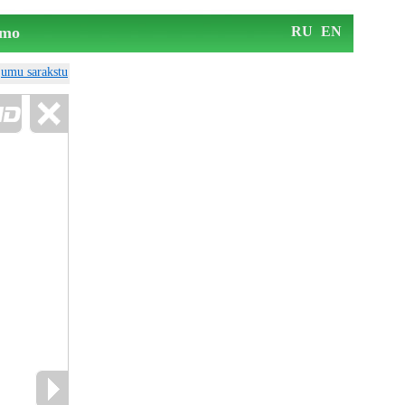
mo
RU
EN
ājumu sarakstu