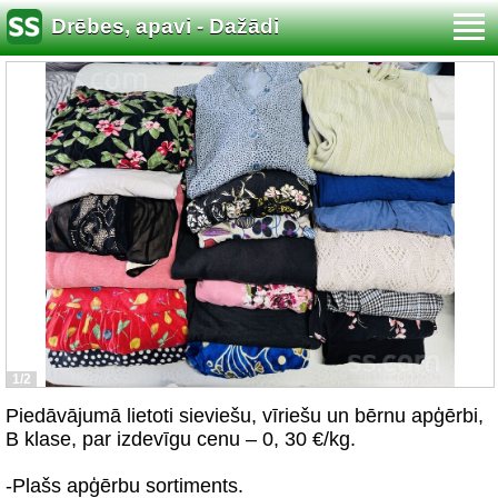
Drēbes, apavi - Dažādi
1/2
Piedāvājumā lietoti sieviešu, vīriešu un bērnu apģērbi,
B klase, par izdevīgu cenu – 0, 30 €/kg.
-Plašs apģērbu sortiments.