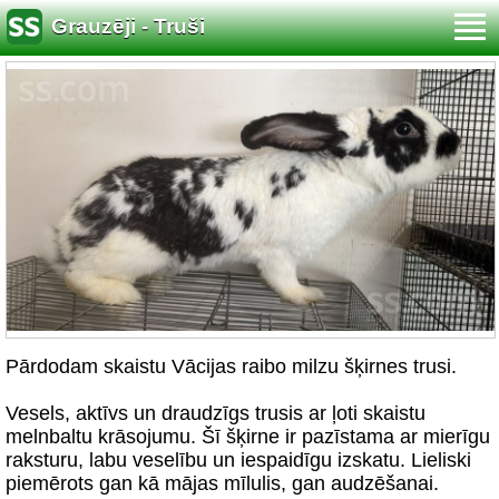
Grauzēji - Truši
Pārdodam skaistu Vācijas raibo milzu šķirnes trusi.
Vesels, aktīvs un draudzīgs trusis ar ļoti skaistu
melnbaltu krāsojumu. Šī šķirne ir pazīstama ar mierīgu
raksturu, labu veselību un iespaidīgu izskatu. Lieliski
piemērots gan kā mājas mīlulis, gan audzēšanai.