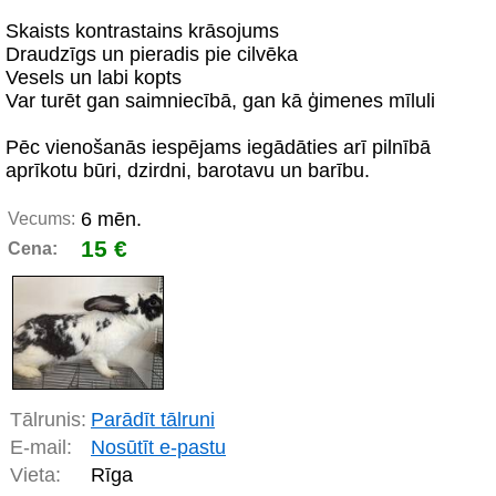
Skaists kontrastains krāsojums
Draudzīgs un pieradis pie cilvēka
Vesels un labi kopts
Var turēt gan saimniecībā, gan kā ģimenes mīluli
Pēc vienošanās iespējams iegādāties arī pilnībā
aprīkotu būri, dzirdni, barotavu un barību.
6 mēn.
Vecums:
15 €
Cena:
Tālrunis:
Parādīt tālruni
E-mail:
Nosūtīt e-pastu
Vieta:
Rīga