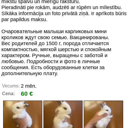
mīkstu spalvu un mierīgu raksturu.
Pieradināti pie rokām, audzēti ar rūpēm un mīlestību.
Sīkāka informācija un foto privātā ziņā. Ir aprīkots būris
par papildus maksu.
Очаровательные малыши карликовых мини
кроликов ждут свою семью. Вакцинированы.
Вес родителей до 1500 г, порода отличается
компактностью, мягкой шерстью и спокойным
характером. Ручные, выращены с заботой и
любовью. Подробности и фото в личные
сообщения. Есть оборудованные клетки за
дополнительную плату.
2 mēn.
Vecums:
60 €
Cena: