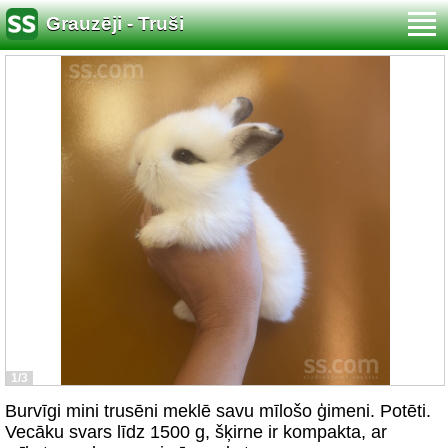
Grauzēji - Truši
1/3
Burvīgi mini trusēni meklē savu mīlošo ģimeni. Potēti.
Vecāku svars līdz 1500 g, šķirne ir kompakta, ar