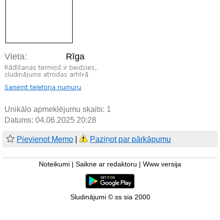
Vieta:
Rīga
Unikālo apmeklējumu skaits:
1
Datums: 04.06.2025 20:28
Pievienot Memo
|
Paziņot par pārkāpumu
Noteikumi
|
Saikne ar redaktoru
|
Www versija
Sludinājumi © ss sia 2000