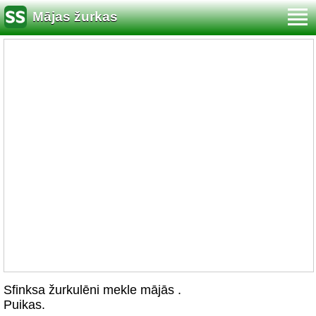
Mājas žurkas
Sfinksa žurkulēni mekle mājās .
Puikas.