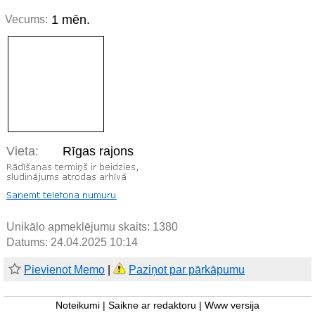
1 mēn.
Vecums:
Vieta:
Rīgas rajons
Unikālo apmeklējumu skaits:
1380
Datums: 24.04.2025 10:14
Pievienot Memo
|
Paziņot par pārkāpumu
Noteikumi
|
Saikne ar redaktoru
|
Www versija