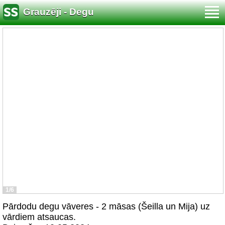
Grauzēji - Degu
1/6
Pārdodu degu vāveres - 2 māsas (Šeilla un Mija) uz
vārdiem atsaucas.