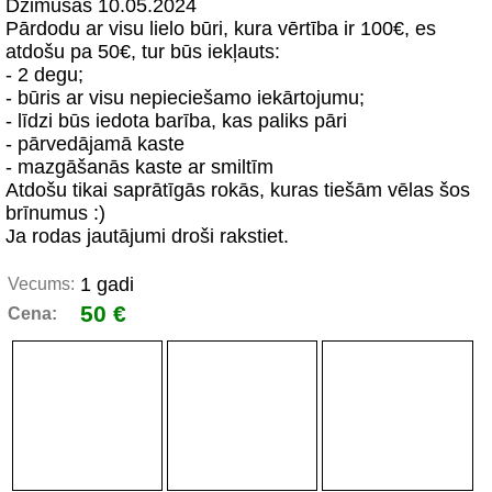
Dzimušas 10.05.2024
Pārdodu ar visu lielo būri, kura vērtība ir 100€, es
atdošu pa 50€, tur būs iekļauts:
- 2 degu;
- būris ar visu nepieciešamo iekārtojumu;
- līdzi būs iedota barība, kas paliks pāri
- pārvedājamā kaste
- mazgāšanās kaste ar smiltīm
Atdošu tikai saprātīgās rokās, kuras tiešām vēlas šos
brīnumus :)
Ja rodas jautājumi droši rakstiet.
1 gadi
Vecums:
50 €
Cena: