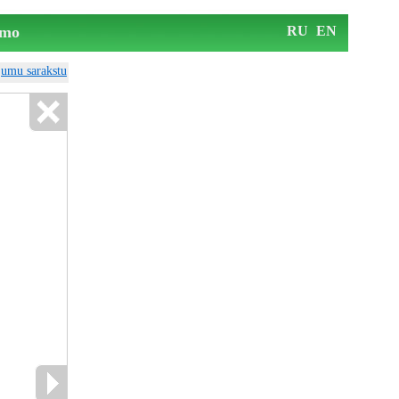
mo
RU
EN
ājumu sarakstu