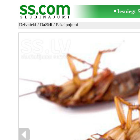
Iesniegt
SLUDINĀJUMI
Dzīvnieki
/
Dažādi
/ Pakalpojumi