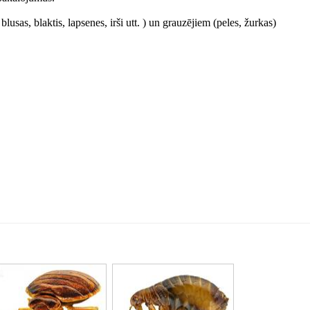
lusas, blaktis, lapsenes, irši utt. ) un grauzējiem (peles, žurkas)