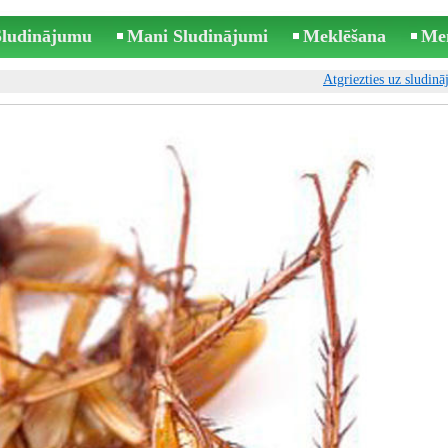
 Sludinājumu
Mani Sludinājumi
Meklēšana
Me
Atgriezties uz sludin