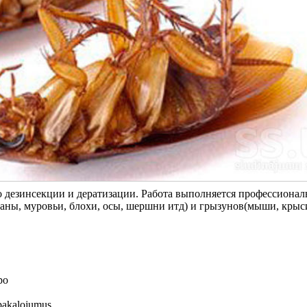
 дезинсекции и дератизации. Работа выполняется профессионал
каны, муровьи, блохи, осы, шершни итд) и грызунов(мыши, крыс
ро
 pakalojumus.