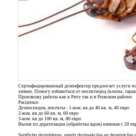
Сертифицированный дезинфектор предлогает услуги по
химии. Помогу избавиться от инсектицид (клопы, тара
Произвожу работы как в Риге так и в Рижском районе.
Расценки:
Дезинсекция, инсекты : 1-ком. кв до 40 кв. м, 40 евро
2-ком. кв до 60 кв. м, 60 евро
3-ком. кв до 100 кв. м, 80 евро
Вызов по дератизации (обработка ядом) начиная с 20 ев
Sertificēts dezinfektors, sniedz dezinsekcijas un deratizācijas