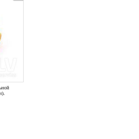
ьной
и).