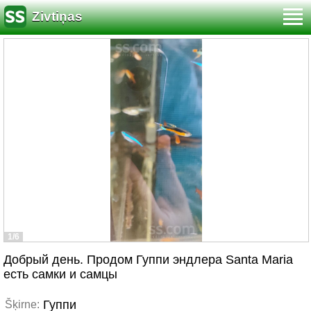
Zivtiņas
1/6
Добрый день. Продом Гуппи эндлера Santa Maria
есть самки и самцы
Гуппи
Šķirne: