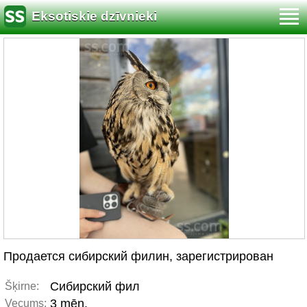
Eksotiskie dzīvnieki
Продается сибирский филин, зарегистрирован
Сибирский фил
Šķirne:
3 mēn.
Vecums: