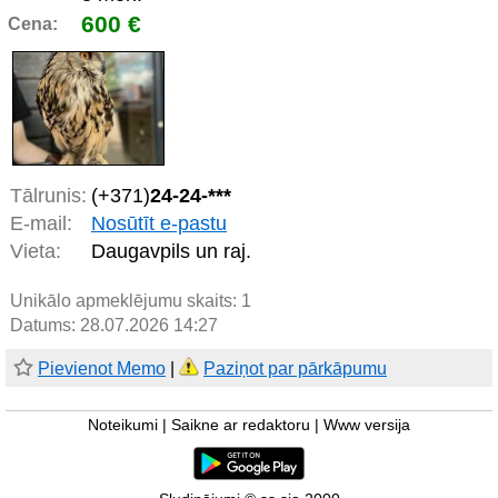
600 €
Cena:
Tālrunis:
(+371)
24-24-***
E-mail:
Nosūtīt e-pastu
Vieta:
Daugavpils un raj.
Unikālo apmeklējumu skaits:
1
Datums: 28.07.2026 14:27
Pievienot Memo
|
Paziņot par pārkāpumu
Noteikumi
|
Saikne ar redaktoru
|
Www versija