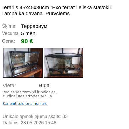
Terārijs 45x45x30cm "Exo terra" lieliskā stāvoklī.
Lampa kā dāvana. Purvciems.
Террариум
Šķirne:
5 mēn.
Vecums:
90 €
Cena:
Vieta:
Rīga
Unikālo apmeklējumu skaits:
33
Datums: 28.05.2026 15:48