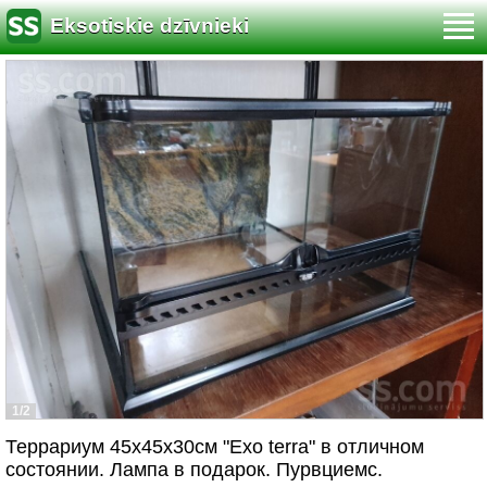
Eksotiskie dzīvnieki
1/2
Террариум 45х45х30см "Exo terra" в отличном
состоянии. Лампа в подарок. Пурвциемс.