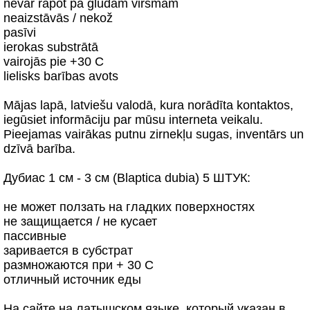
nevar rāpot pa gludām virsmām
neaizstāvās / nekož
pasīvi
ierokas substrātā
vairojās pie +30 C
lielisks barības avots
Mājas lapā, latviešu valodā, kura norādīta kontaktos,
iegūsiet informāciju par mūsu interneta veikalu.
Pieejamas vairākas putnu zirnekļu sugas, inventārs un
dzīvā barība.
Дубиас 1 см - 3 см (Blaptica dubia) 5 ШТУК:
не может ползать на гладких поверхностях
не защищается / не кусает
пассивные
заривается в субстрат
размножаются при + 30 C
отличный источник еды
На сайте на латышском языке, который указан в