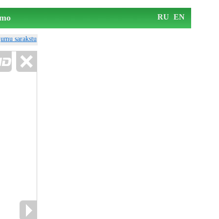
mo
RU
EN
ājumu sarakstu