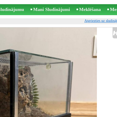
 Sludinājumu
Mani Sludinājumi
Meklēšana
Me
Atgriezties uz sludin