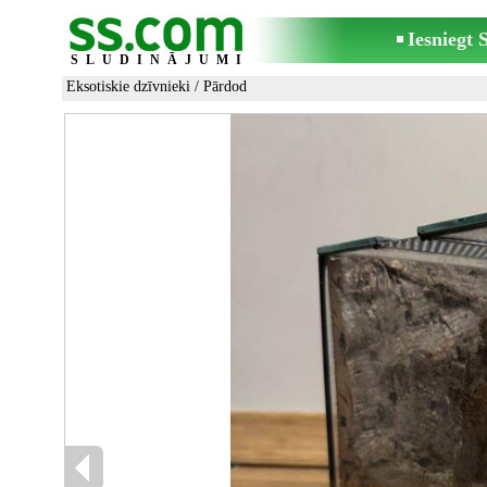
Iesniegt
SLUDINĀJUMI
Eksotiskie dzīvnieki
/ Pārdod