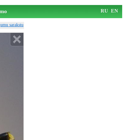
mo
RU
EN
ājumu sarakstu