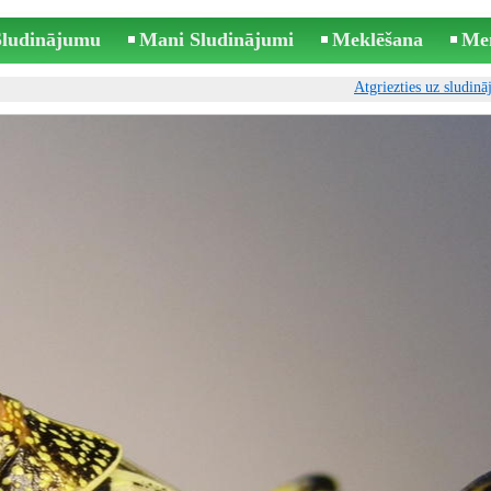
 Sludinājumu
Mani Sludinājumi
Meklēšana
Me
Atgriezties uz sludin