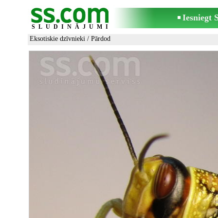
Iesniegt
SLUDINĀJUMI
Eksotiskie dzīvnieki
/ Pārdod