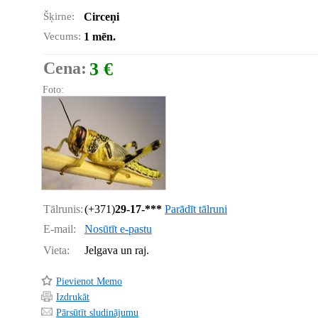
Šķirne:
Circeņi
Vecums:
1 mēn.
Cena:
3 €
Foto:
Tālrunis:
(+371)
29-17-***
Parādīt tālruni
E-mail:
Nosūtīt e-pastu
Vieta:
Jelgava un raj.
Pievienot Memo
Izdrukāt
Pārsūtīt sludinājumu