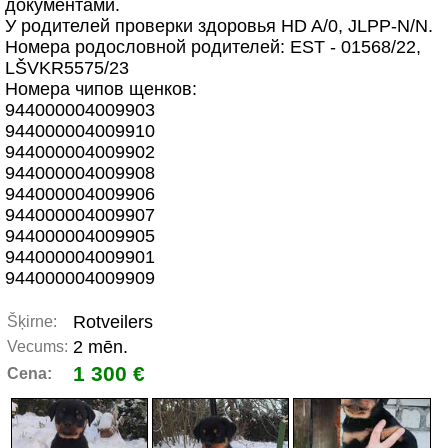
документами.
У родителей проверки здоровья HD A/0, JLPP-N/N.
Номера родословной родителей: EST - 01568/22,
LŠVKR5575/23
Номера чипов щенков:
944000004009903
944000004009910
944000004009902
944000004009908
944000004009906
944000004009907
944000004009905
944000004009901
944000004009909
Rotveilers
Šķirne:
2 mēn.
Vecums:
1 300 €
Cena: