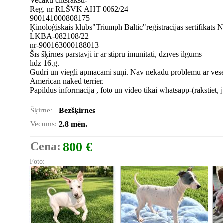
Vecāku ciltsraksti-
Reg. nr RLŠVK AHT 0062/24
900141000808175
Ķinoloģiskais klubs"Triumph Baltic"reģistrācijas sertifikāts
LKBA-082108/22
nr-900163000188013
Šīs šķirnes pārstāvji ir ar stipru imunitāti, dzīves ilgums
līdz 16.g.
Gudri un viegli apmācāmi suņi. Nav nekādu problēmu ar vesel
American naked terrier.
Papildus informācija , foto un video tikai whatsapp-(rakstiet,
Šķirne:
Bezšķirnes
Vecums:
2.8 mēn.
Cena:
800 €
Foto: