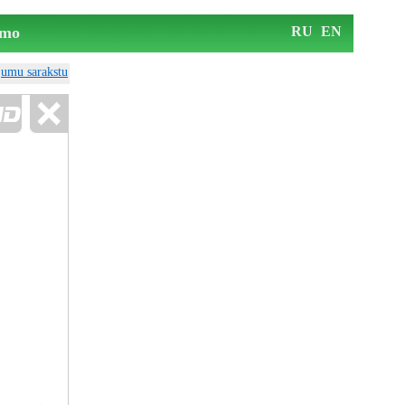
mo
RU
EN
ājumu sarakstu