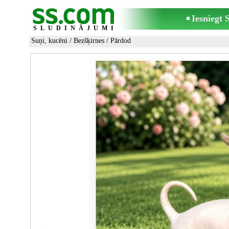
Iesniegt
SLUDINĀJUMI
Suņi, kucēni
/
Bezšķirnes
/ Pārdod