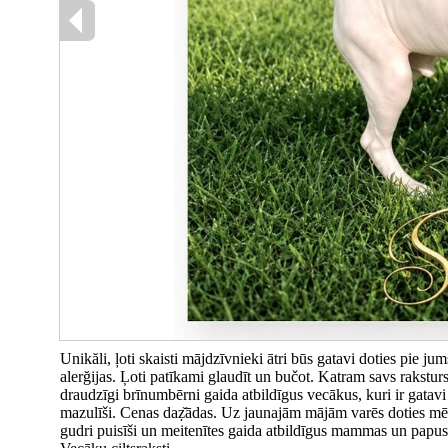
Unikăli, ļoti skaisti mājdzīvnieki ātri būs gatavi doties pie 
alerğijas. Ļoti patīkami glaudīt un bučot. Katram savs raksturs
draudzīgi brīnumbērni gaida atbildīgus vecākus, kuri ir gatav
mazulīši. Cenas daẓ̌ādas. Uz jaunajām mājām varēs doties mē
gudri puisīši un meitenītes gaida atbildīgus mammas un papus.