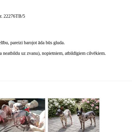
 Nr. 22276TB/5
ību, pareizi barojot āda būs gluda.
 ja neatbildu uz zvanu), nopietniem, atbildīgiem cilvēkiem.