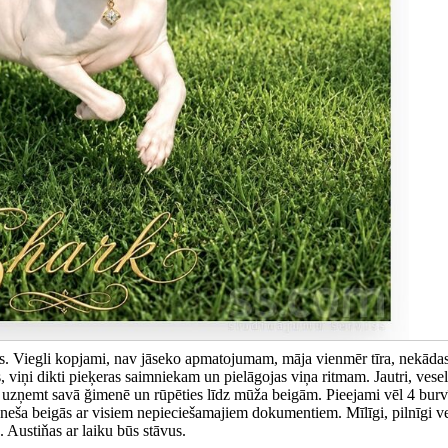
jums. Viegli kopjami, nav jāseko apmatojumam, māja vienmēr tīra, nekāda
, viņi dikti pieķeras saimniekam un pielāgojas viņa ritmam. Jautri, vesel
i uzņemt savā ğimenē un rūpēties līdz mūža beigām. Pieejami vēl 4 burv
neša beigās ar visiem nepieciešamajiem dokumentiem. Mīlīgi, pilnīgi ve
 Austiňas ar laiku būs stāvus.