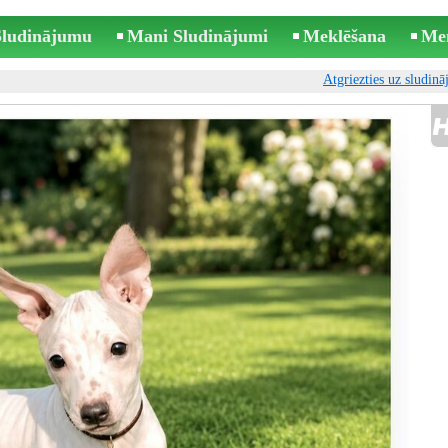
 Sludinājumu
Mani Sludinājumi
Meklēšana
Me
Atgriezties uz sludin