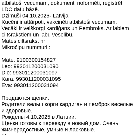
atbilstoši vecumam, dokumenti noformēti, reģistrēti
LDC datu bāzē.
Dzimuši 04.10.2025- Latvijā
Kucēni ir attārpoti, vakcinēti atbilstoši vecumam.
Vecāki ir velškorgi kardiģans un Pembroks. Ar labiem
ciltsrakstiem un labu veselibu.
Mates ciltsrakst nr
Mikročipu nummuri :
Мate: 9100300154827
Leo: 993011200031090
Dio: 993011200031097
Kara: 993011200031095
Eva: 993011200031094
Продаются щенки.
Родители вельш корги кардиган и пемброк веселые
и здоровые.
Рождены 4.10.2025 в Латвии.
Щенки готовы к переезду в новый дом. Очень
жизнерадостные, умные и ласковые.