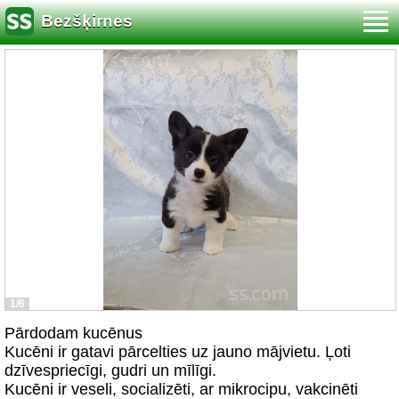
Bezšķirnes
1/6
Pārdodam kucēnus
Kucēni ir gatavi pārcelties uz jauno mājvietu. Ļoti
dzīvespriecīgi, gudri un mīlīgi.
Kucēni ir veseli, socializēti, ar mikrocipu, vakcinēti