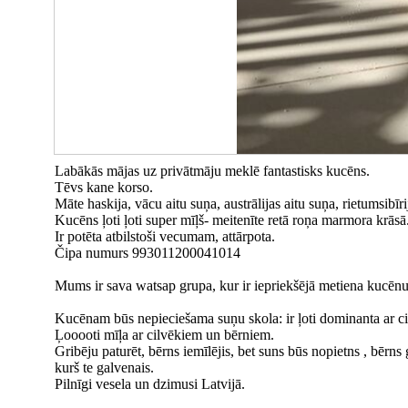
Labākās mājas uz privātmāju meklē fantastisks kucēns.
Tēvs kane korso.
Māte haskija, vācu aitu suņa, austrālijas aitu suņa, rietumsibīri
Kucēns ļoti ļoti super mīļš- meitenīte retā roņa marmora krāsā
Ir potēta atbilstoši vecumam, attārpota.
Čipa numurs 993011200041014
Mums ir sava watsap grupa, kur ir iepriekšējā metiena kucēnu 
Kucēnam būs nepieciešama suņu skola: ir ļoti dominanta ar c
Ļooooti mīļa ar cilvēkiem un bērniem.
Gribēju paturēt, bērns iemīlējis, bet suns būs nopietns , bērns 
kurš te galvenais.
Pilnīgi vesela un dzimusi Latvijā.