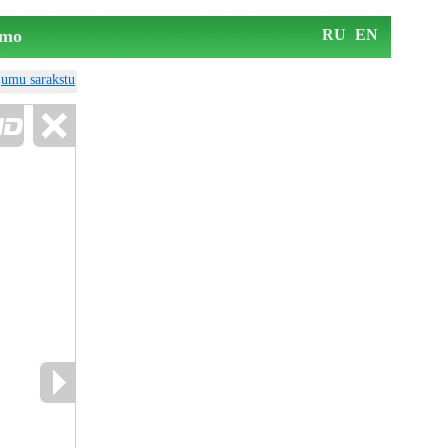
mo
RU
EN
ājumu sarakstu