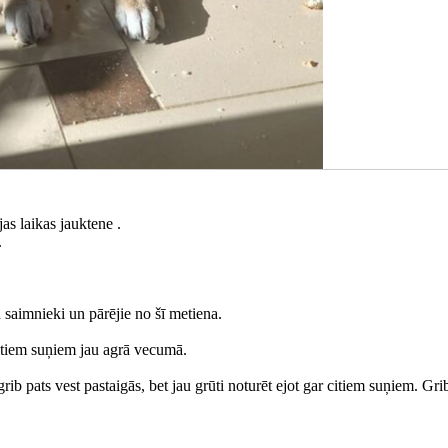
jas laikas jauktene .
.
saimnieki un pārējie no šī metiena.
itiem suņiem jau agrā vecumā.
grib pats vest pastaigās, bet jau grūti noturēt ejot gar citiem suņiem. Gri