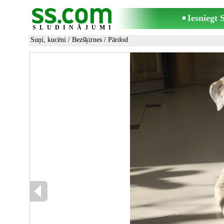
Iesniegt
SLUDINĀJUMI
Suņi, kucēni
/
Bezšķirnes
/ Pārdod