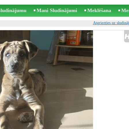
 Sludinājumu
Mani Sludinājumi
Meklēšana
Me
Atgriezties uz sludin