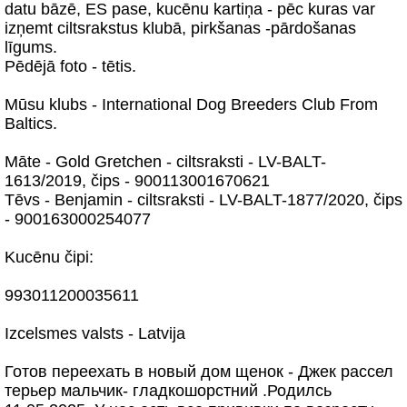
datu bāzē, ES pase, kucēnu kartiņa - pēc kuras var
izņemt ciltsrakstus klubā, pirkšanas -pārdošanas
līgums.
Pēdējā foto - tētis.
Mūsu klubs - International Dog Breeders Club From
Baltics.
Māte - Gold Gretchen - ciltsraksti - LV-BALT-
1613/2019, čips - 900113001670621
Tēvs - Benjamin - ciltsraksti - LV-BALT-1877/2020, čips
- 900163000254077
Kucēnu čipi:
993011200035611
Izcelsmes valsts - Latvija
Готов переехать в новый дом щенoк - Джек рассел
терьер мальчик- гладкошорстний .Родилсь