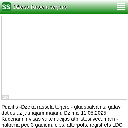
Džeka Rasela terjers
1/5
Puisītis -Džeka rassela terjers - gludspalvains, gatavi
doties uz jaunajām mājām. Dzimis 11.05.2025.
Kucēnam ir visas vakcinācijas atbilstoši vecumam -
nākamā pēc 3 gadiem, čips, attārpots, reģistrēts LDC