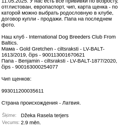
11.05.2025. У нас есть все прививки по возросту,
отглистован, европаспорт, чип, карта щенка - по
каторой можно выбрать родословную в клубе,
договор купли - продажи. Папа на последнем
фото.
Наш клуб - International Dog Breeders Club From
Baltics.
Мама - Gold Gretchen - ciltsraksti - LV-BALT-
1613/2019, čips - 900113001670621
Папа - Benjamin - ciltsraksti - LV-BALT-1877/2020,
čips - 900163000254077
Чип щенков:
993011200035611
Страна происхождения - Латвия.
Džeka Rasela terjers
Šķirne:
2.9 mēn.
Vecums: