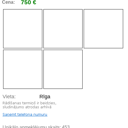
750 €
Cena:
Vieta:
Rīga
Unikālo apmeklējumu skaits:
453