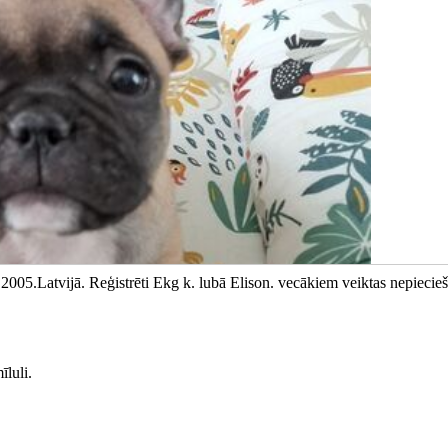
2005.Latvijā. Reģistrēti Ekg k. lubā Elison. vecākiem veiktas nepiecie
īluli.