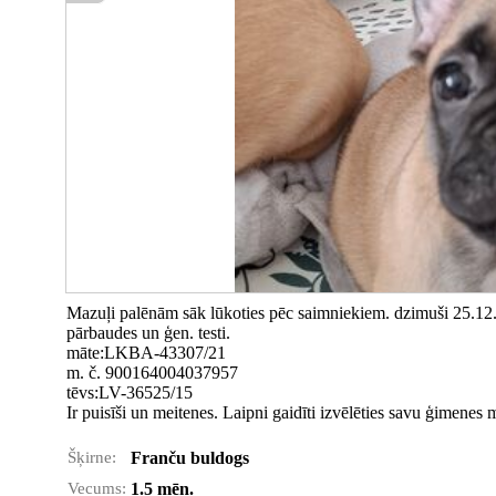
Mazuļi palēnām sāk lūkoties pēc saimniekiem. dzimuši 25.12.
pārbaudes un ģen. testi.
māte:LKBA-43307/21
m. č. 900164004037957
tēvs:LV-36525/15
Ir puisīši un meitenes. Laipni gaidīti izvēlēties savu ģimenes m
Šķirne:
Franču buldogs
Vecums:
1.5 mēn.