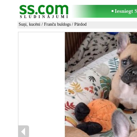
Iesniegt
SLUDINĀJUMI
Suņi, kucēni
/
Franču buldogs
/ Pārdod