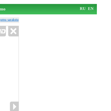
mo
RU
EN
ājumu sarakstu