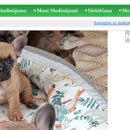
 Sludinājumu
Mani Sludinājumi
Meklēšana
Me
Atgriezties uz sludin