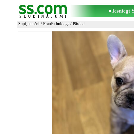
Iesniegt
SLUDINĀJUMI
Suņi, kucēni
/
Franču buldogs
/ Pārdod