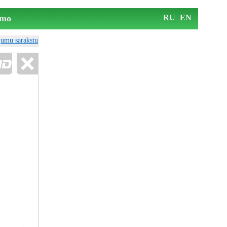
mo
RU
EN
ājumu sarakstu