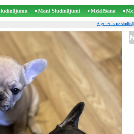
 Sludinājumu
Mani Sludinājumi
Meklēšana
Me
Atgriezties uz sludin