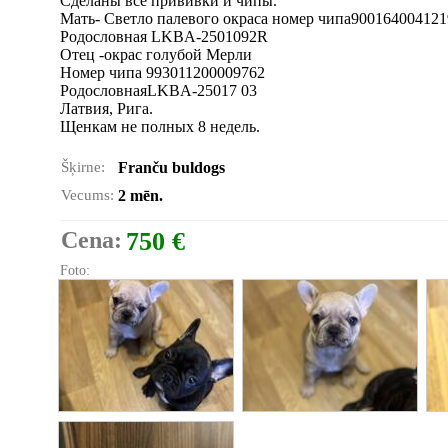
Сделаны все прививки и чипы.
Мать- Светло палевого окраса номер чипа90016400412
Родословная LKBA-2501092R
Отец -окрас голубой Мерли
Номер чипа 993011200009762
РодословнаяLKBA-25017 03
Латвия, Рига.
Щенкам не полных 8 недель.
Šķirne:
Franču buldogs
Vecums:
2 mēn.
Cena:
750 €
Foto: