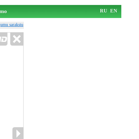
mo
RU
EN
ājumu sarakstu