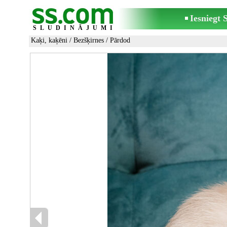
Iesniegt
SLUDINĀJUMI
Kaķi, kaķēni
/
Bezšķirnes
/ Pārdod