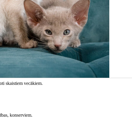
ļoti skaistiem vecākiem.
rības, konserviem.