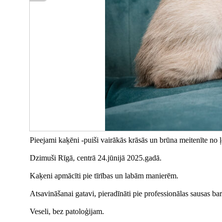
Pieejami kaķēni -puiši vairākās krāsās un brūna meitenīte no 
Dzimuši Rīgā, centrā 24.jūnijā 2025.gadā.
Kaķeni apmācīti pie tīrības un labām manierēm.
Atsavināšanai gatavi, pieradīnāti pie professionālas sausas ba
Veseli, bez patoloģijam.