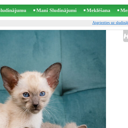
 Sludinājumu
Mani Sludinājumi
Meklēšana
Me
Atgriezties uz sludin