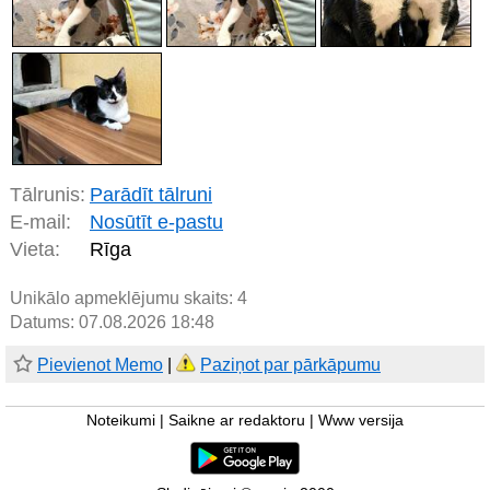
Tālrunis:
Parādīt tālruni
E-mail:
Nosūtīt e-pastu
Vieta:
Rīga
Unikālo apmeklējumu skaits:
4
Datums: 07.08.2026 18:48
Pievienot Memo
|
Paziņot par pārkāpumu
Noteikumi
|
Saikne ar redaktoru
|
Www versija