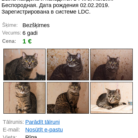
Беспородная. Дата рождения 02.02.2019.
Зарегистрирована в системе LDC.
Bezšķirnes
Šķirne:
6 gadi
Vecums:
1 €
Cena:
Tālrunis:
Parādīt tālruni
E-mail:
Nosūtīt e-pastu
Vieta:
Rīga