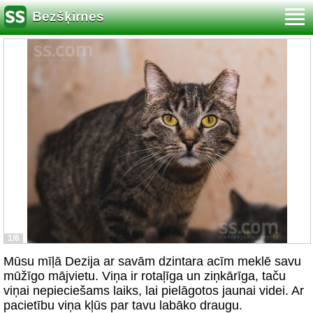
Bezšķirnes
1/6
Mūsu mīļā Dezija ar savām dzintara acīm meklē savu
mūžīgo mājvietu. Viņa ir rotaļīga un ziņkārīga, taču
viņai nepieciešams laiks, lai pielāgotos jaunai videi. Ar
pacietību viņa kļūs par tavu labāko draugu.