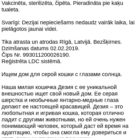
Vakcinēta, sterilizēta, čipēta. Pieradināta pie kaķu
tualeta.
Svarīgi: Dezijai nepieciešams nedaudz vairāk laika, lai
pielāgotos jaunai videi.
Tika atrasta un atrodas Rīgā, Latvijā. Bezšķirnes.
Dzimšanas datums 02.02.2019.
Čips Nr. 993011200026190.
Reģistrēta LDC sistēmā.
Ищем дом для серой кошки с глазами солнца.
Наша милая кошечка Дезия с ее уникальной
внешностью ищет свой новый дом. Ее серая
шерстка и необычные янтарно-медные глаза
делают ее настоящей красавицей. Дезия – это
любопытная и игривая кошка, которая отлично
ладит с другими животными, но ей очень нужен
понимающий человек, который даст ей время на
адаптацию, чтобы она смогла ему довериться и