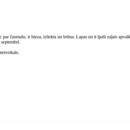
c par čaumalu, ir bieza, izliekta un brūna. Lapas un it īpaši zaļais apvalk
s septembrī.
etveikals.