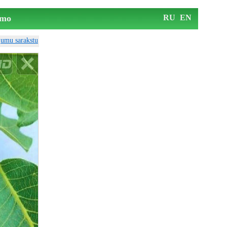
mo
RU
EN
ājumu sarakstu