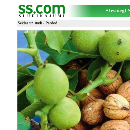
Iesniegt
SLUDINĀJUMI
Sēklas un stādi
/ Pārdod