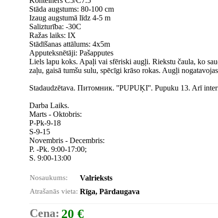
Konteiners C5/C7.5
Stāda augstums: 80-100 cm
Izaug augstumā līdz 4-5 m
Salizturība: -30C
Ražas laiks: IX
Stādīšanas attālums: 4x5m
Apputeksnētāji: Pašapputes
Liels lapu koks. Apaļi vai sfēriski augļi. Riekstu čaula, ko sau
zaļu, gaisā tumšu sulu, spēcīgi krāso rokas. Augļi nogatavoja
Stadaudzētava. Питомник. ''PUPUĶI''. Pupuku 13. Arī intern
Darba Laiks.
Marts - Oktobris:
P-Pk-9-18
S-9-15
Novembris - Decembris:
P. -Pk. 9:00-17:00;
S. 9:00-13:00
Nosaukums:
Valrieksts
Atrašanās vieta:
Rīga, Pārdaugava
Cena:
20 €