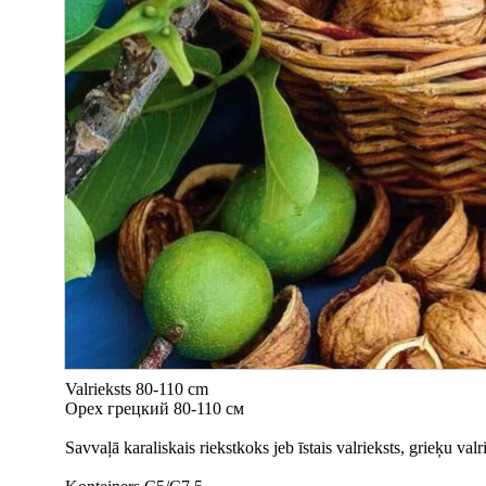
Valrieksts 80-110 cm
Орех грецкий 80-110 см
Savvaļā karaliskais riekstkoks jeb īstais valrieksts, grieķu valr