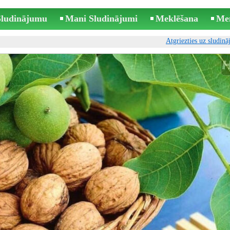
 Sludinājumu
Mani Sludinājumi
Meklēšana
Me
Atgriezties uz sludin