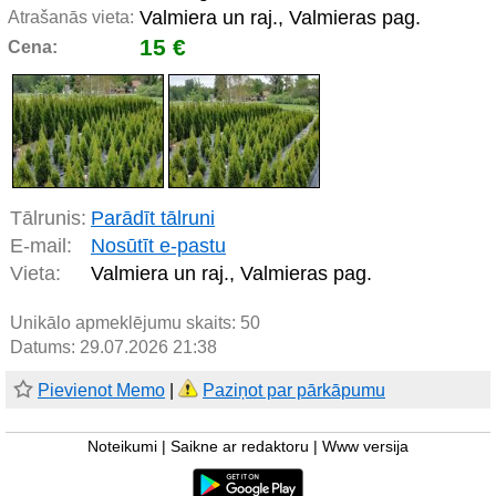
Valmiera un raj., Valmieras pag.
Atrašanās vieta:
15 €
Cena:
Tālrunis:
Parādīt tālruni
E-mail:
Nosūtīt e-pastu
Vieta:
Valmiera un raj., Valmieras pag.
Unikālo apmeklējumu skaits:
50
Datums: 29.07.2026 21:38
Pievienot Memo
|
Paziņot par pārkāpumu
Noteikumi
|
Saikne ar redaktoru
|
Www versija