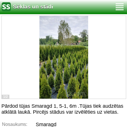
Sēklas un stādi
1/2
Pārdod tūjas Smaragd 1, 5-1, 6m .Tūjas tiek audzētas
atklātā laukā. Pircējs stādus var izvēlēties uz vietas.
Smaragd
Nosaukums: