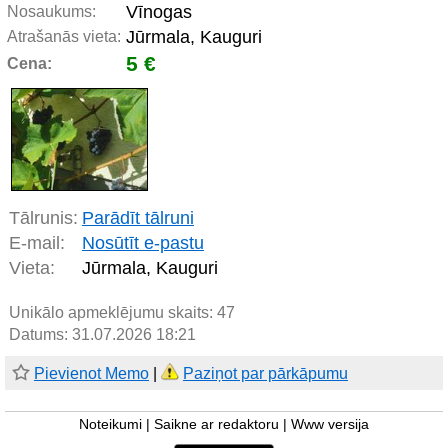
Vīnogas
Nosaukums:
Jūrmala, Kauguri
Atrašanās vieta:
5 €
Cena:
Tālrunis:
Parādīt tālruni
E-mail:
Nosūtīt e-pastu
Vieta:
Jūrmala, Kauguri
Unikālo apmeklējumu skaits:
47
Datums: 31.07.2026 18:21
Pievienot Memo
|
Paziņot par pārkāpumu
Noteikumi
|
Saikne ar redaktoru
|
Www versija