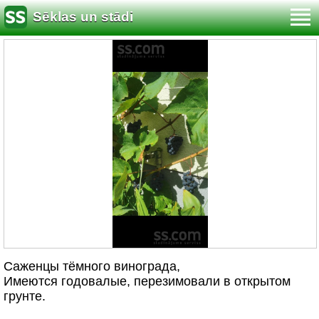
Sēklas un stādi
Саженцы тёмного винограда,
Имеются годовалые, перезимовали в открытом
грунте.