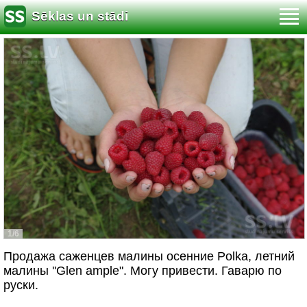
Sēklas un stādi
1/6
Продажа саженцев малины осенние Polka, летний
малины ''Glen ample". Могу привести. Гаварю по
руски.