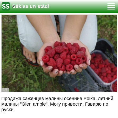
Sēklas un stādi
1/6
Продажа саженцев малины осенние Polka, летний
малины ''Glen ample". Могу привести. Гаварю по
руски.