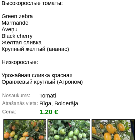
Высокорослые томаты:
Green zebra
Marmande
Aveņu
Black cherry
Желтая сливка
Крупный желтый (ананас)
Низкорослые:
Урожайная сливка красная
Оранжевый круглый (Агроном)
Tomati
Nosaukums:
Rīga, Bolderāja
Atrašanās vieta:
1.20 €
Cena: