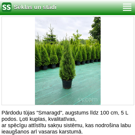
Sēklas un stādi
Pārdodu tūjas "Smaragd", augstums līdz 100 cm, 5 L
podos. Ļoti kuplas, kvalitatīvas,
ar spēcīgu attīstītu sakņu sistēmu, kas nodrošina labu
ieaugšanos arī vasaras karstumā.