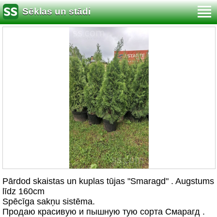
Sēklas un stādi
Pārdod skaistas un kuplas tūjas "Smaragd" . Augstums
līdz 160cm
Spēcīga sakņu sistēma.
Продаю красивую и пышную тую сорта Смарагд .