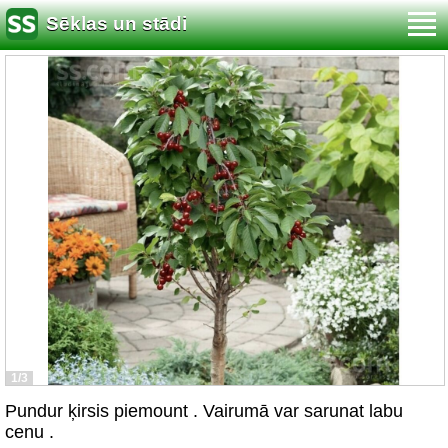
Sēklas un stādi
1/3
Pundur ķirsis piemount . Vairumā var sarunat labu
cenu .