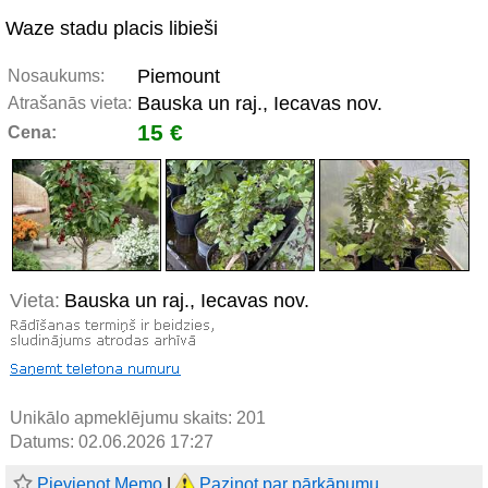
Waze stadu placis libieši
Piemount
Nosaukums:
Bauska un raj., Iecavas nov.
Atrašanās vieta:
15 €
Cena:
Vieta:
Bauska un raj., Iecavas nov.
Unikālo apmeklējumu skaits:
201
Datums: 02.06.2026 17:27
Pievienot Memo
|
Paziņot par pārkāpumu