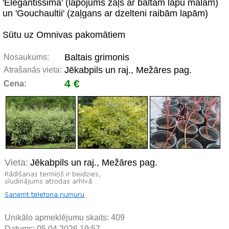
'Elegantissima' (lapojums zaļš ar baltām lapu malām)
un 'Gouchaultii' (zaļgans ar dzelteni raibām lapām)
Sūtu uz Omnivas pakomātiem
Baltais grimonis
Nosaukums:
Jēkabpils un raj., Mežāres pag.
Atrašanās vieta:
4 €
Cena:
Vieta:
Jēkabpils un raj., Mežāres pag.
Unikālo apmeklējumu skaits:
409
Datums: 05.04.2026 19:57