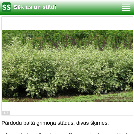
Sēklas un stādi
1/3
Pārdodu baltā grimoņa stādus, divas šķirnes: