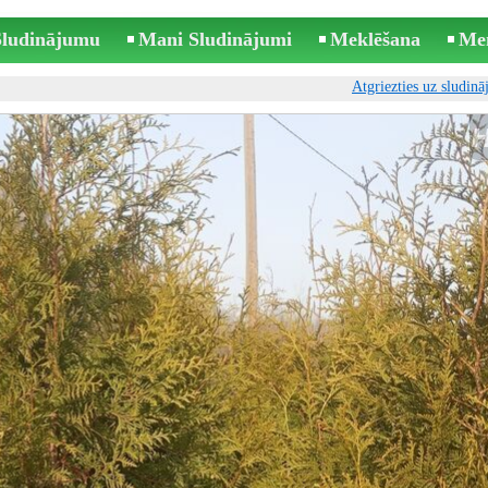
 Sludinājumu
Mani Sludinājumi
Meklēšana
Me
Atgriezties uz sludin