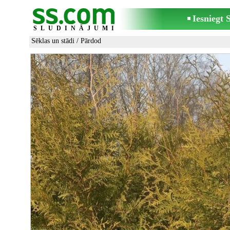
Iesniegt
SLUDINĀJUMI
Sēklas un stādi
/ Pārdod