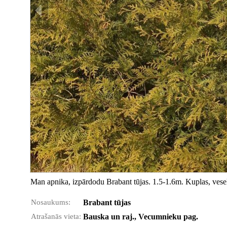
Man apnika, izpārdodu Brabant tūjas. 1.5-1.6m. Kuplas, veselī
Nosaukums:
Brabant tūjas
Atrašanās vieta:
Bauska un raj., Vecumnieku pag.