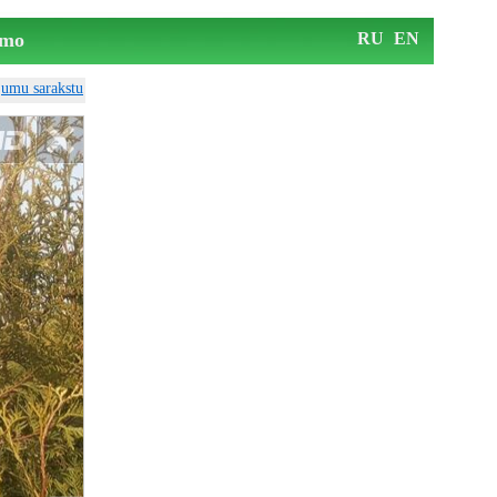
mo
RU
EN
ājumu sarakstu