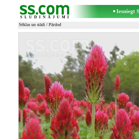
Iesniegt
SLUDINĀJUMI
Sēklas un stādi
/ Pārdod