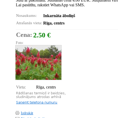
Sūtu ar pakomātu. Sūtīšanas cena 4.00 EUR. Sūtījumiem vir
Lai pasūtītu, rakstiet WhatsApp vai SMS.
Nosaukums:
Inkarnāta āboliņš
Atrašanās vieta:
Rīga, centrs
Cena:
2.50 €
Foto:
Vieta:
Rīga, centrs
Izdrukāt