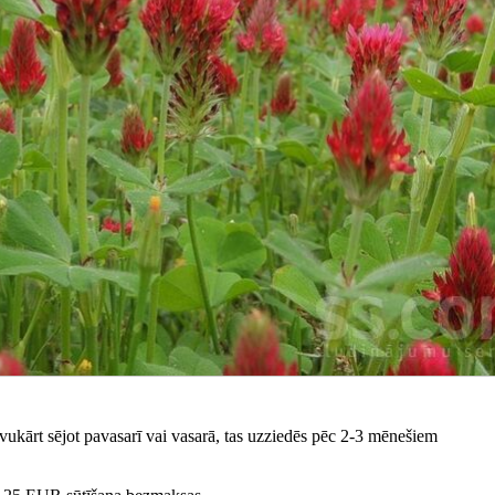
vukārt sējot pavasarī vai vasarā, tas uzziedēs pēc 2-3 mēnešiem