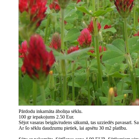
Pārdodu inkarnāta āboliņa sēklu.
100 gr iepakojums 2.50 Eur.
Sējot vasaras beigās/rudens sākumā, tas uzziedēs pavasarī. Sa
Ar šo sēklu daudzumu pietiek, lai apsētu 30 m2 platību.