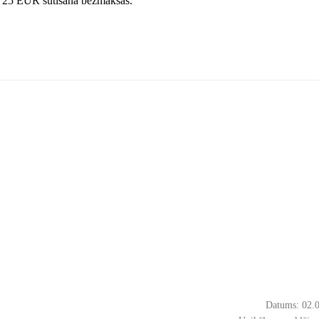
s 25 EUR sūtīšana bezmaksas.
Datums: 02.