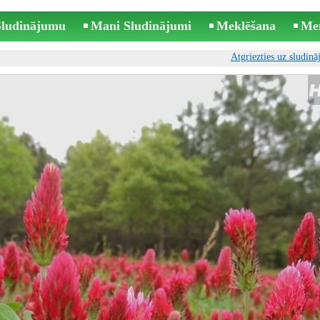
 Sludinājumu
Mani Sludinājumi
Meklēšana
Me
Atgriezties uz sludin