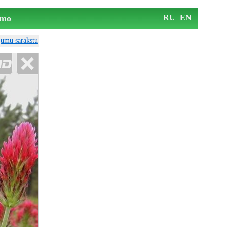
mo
RU
EN
ājumu sarakstu