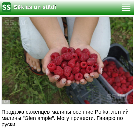
Sēklas un stādi
1/6
Продажа саженцев малины осенние Polka, летний
малины ''Glen ample". Могу привести. Гаварю по
руски.