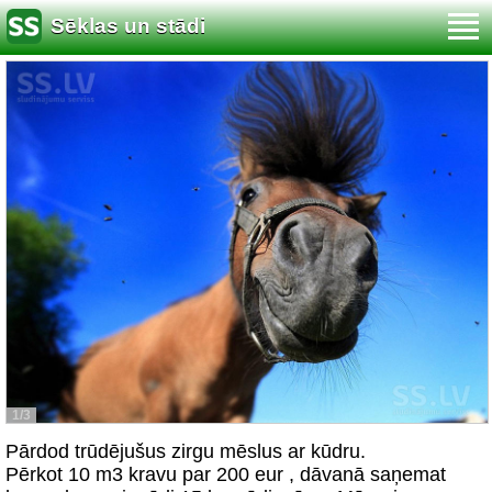
Sēklas un stādi
1/3
Pārdod trūdējušus zirgu mēslus ar kūdru.
Pērkot 10 m3 kravu par 200 eur , dāvanā saņemat