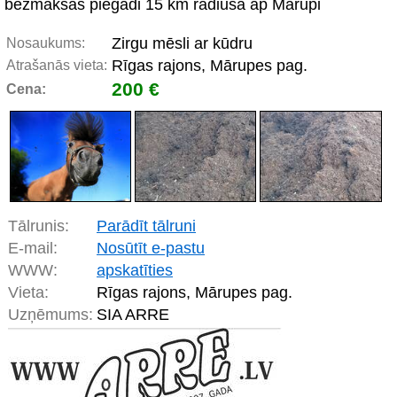
bezmaksas piegādi 15 km rādiusā ap Mārupi
Zirgu mēsli ar kūdru
Nosaukums:
Rīgas rajons, Mārupes pag.
Atrašanās vieta:
200 €
Cena:
Tālrunis:
Parādīt tālruni
E-mail:
Nosūtīt e-pastu
WWW:
apskatīties
Vieta:
Rīgas rajons, Mārupes pag.
Uzņēmums:
SIA ARRE