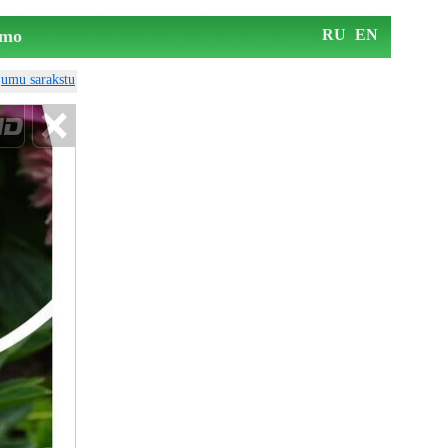
mo
RU
EN
ājumu sarakstu