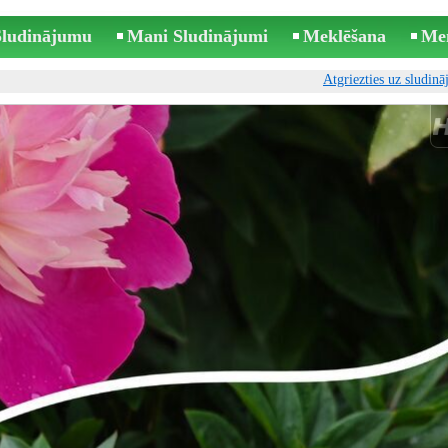
 Sludinājumu
Mani Sludinājumi
Meklēšana
Me
Atgriezties uz sludin