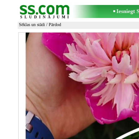
Iesniegt
SLUDINĀJUMI
Sēklas un stādi
/ Pārdod