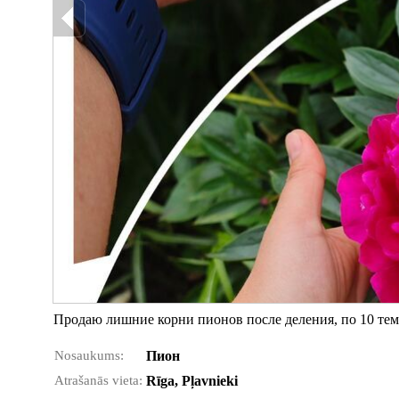
Продаю лишние корни пионов после деления, по 10 темн
Nosaukums:
Пион
Atrašanās vieta:
Rīga, Pļavnieki