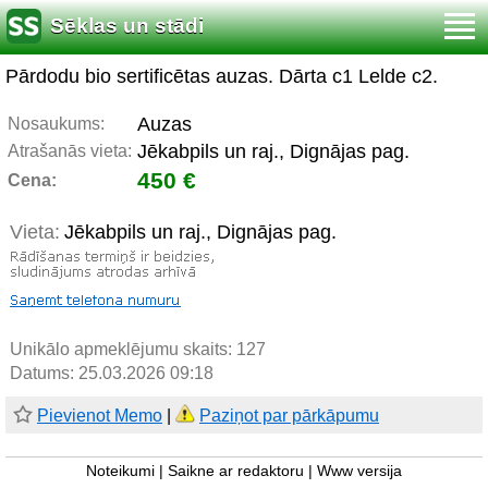
Sēklas un stādi
Pārdodu bio sertificētas auzas. Dārta c1 Lelde c2.
Auzas
Nosaukums:
Jēkabpils un raj., Dignājas pag.
Atrašanās vieta:
450 €
Cena:
Vieta:
Jēkabpils un raj., Dignājas pag.
Unikālo apmeklējumu skaits:
127
Datums: 25.03.2026 09:18
Pievienot Memo
|
Paziņot par pārkāpumu
Noteikumi
|
Saikne ar redaktoru
|
Www versija