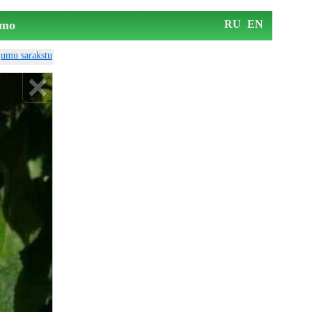
mo
RU
EN
ājumu sarakstu