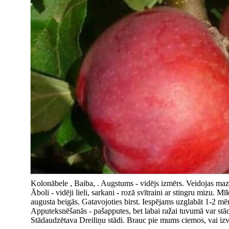
Kolonābele , Baiba, . Augstums - vidējs izmērs. Veidojas maz
Āboli - vidēji lieli, sarkani - rozā svītraini ar stingru mizu. 
augusta beigās. Gatavojoties birst. Iespējams uzglabāt 1-2 mē
Apputeksnēšanās - pašapputes, bet labai ražai tuvumā var stādīt
Stādaudzētava Dreiliņu stādi. Brauc pie mums ciemos, vai izvēl