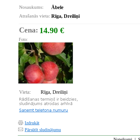
Nosaukums:
Ābele
Atrašanās vieta:
Rīga, Dreiliņi
Cena:
14.90 €
Foto:
Vieta:
Rīga, Dreiliņi
Izdrukāt
Pārsūtīt sludinājumu
Noteikumi
|
S