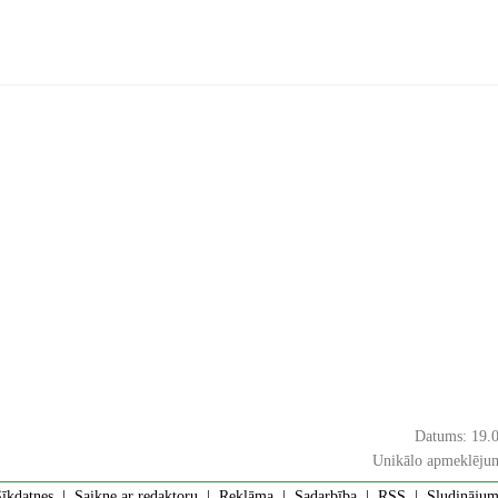
Datums: 19.
Unikālo apmeklējum
īkdatnes
|
Saikne ar redaktoru
|
Reklāma
|
Sadarbība
|
RSS
| Sludinājumi