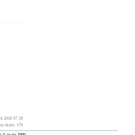
04.2026 07:28
u skaits:
176
 © ss sia 2000