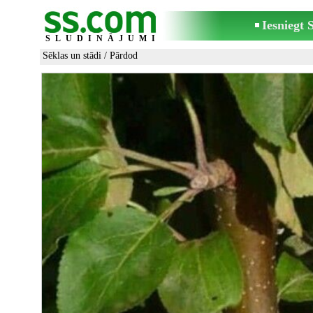
Iesniegt
SLUDINĀJUMI
Sēklas un stādi
/ Pārdod