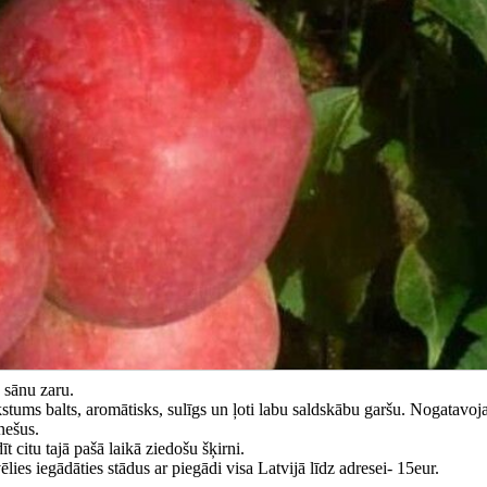
 sānu zaru.
Mīkstums balts, aromātisks, sulīgs un ļoti labu saldskābu garšu. Nogatavoj
nešus.
 citu tajā pašā laikā ziedošu šķirni.
ies iegādāties stādus ar piegādi visa Latvijā līdz adresei- 15eur.