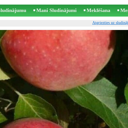
 Sludinājumu
Mani Sludinājumi
Meklēšana
Me
Atgriezties uz sludin