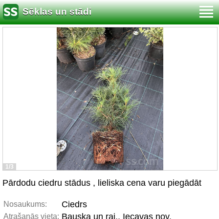
Sēklas un stādi
1/3
Pārdodu ciedru stādus , lieliska cena varu piegādāt
Ciedrs
Nosaukums:
Bauska un raj., Iecavas nov.
Atrašanās vieta: