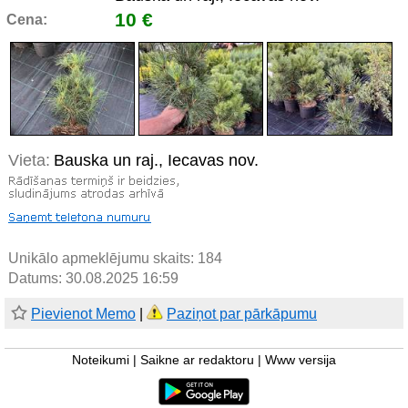
10 €
Cena:
Vieta:
Bauska un raj., Iecavas nov.
Unikālo apmeklējumu skaits:
184
Datums: 30.08.2025 16:59
Pievienot Memo
|
Paziņot par pārkāpumu
Noteikumi
|
Saikne ar redaktoru
|
Www versija