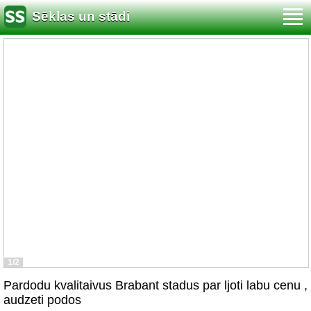
Sēklas un stādi
1/2
Pardodu kvalitaivus Brabant stadus par ljoti labu cenu ,
audzeti podos