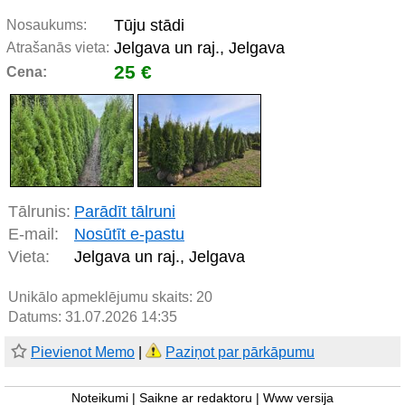
Tūju stādi
Nosaukums:
Jelgava un raj., Jelgava
Atrašanās vieta:
25 €
Cena:
Tālrunis:
Parādīt tālruni
E-mail:
Nosūtīt e-pastu
Vieta:
Jelgava un raj., Jelgava
Unikālo apmeklējumu skaits:
20
Datums: 31.07.2026 14:35
Pievienot Memo
|
Paziņot par pārkāpumu
Noteikumi
|
Saikne ar redaktoru
|
Www versija