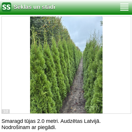
Sēklas un stādi
1/2
Smaragd tūjas 2.0 metri. Audzētas Latvijā.
Nodrošinam ar piegādi.