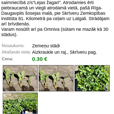
saimniecībā z/s"Lejas žagari". Atrodamies ērti
piebraucamā un viegli atrodamā vietā, pašā Rīga-
Daugavpils šosejas malā, pie Skrīveru Zemkopības
institūta 81. Kilometrā pa ceļam uz Latgali. Strādājam
arī brīvdienās.
Varam nosūtīt arī pa Omniva (sūtam ne mazāk kā 30
stādus).
Zemeņu stādi
Nosaukums:
Aizkraukle un raj., Skrīveru pag.
Atrašanās vieta:
0.30 €
Cena: