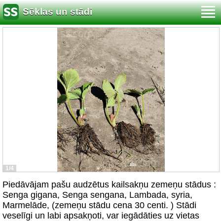
Sēklas un stādi
1/4
Piedāvājam pašu audzētus kailsakņu zemeņu stādus :
Senga gigana, Senga sengana, Lambada, syria,
Marmelāde, (zemeņu stādu cena 30 centi. ) Stādi
veselīgi un labi apsakņoti, var iegādāties uz vietas