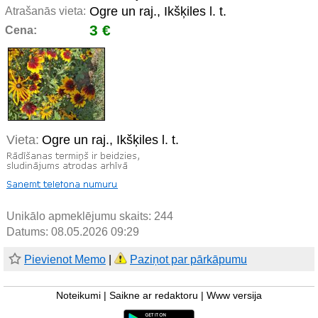
Ogre un raj., Ikšķiles l. t.
Atrašanās vieta:
3 €
Cena:
Vieta:
Ogre un raj., Ikšķiles l. t.
Unikālo apmeklējumu skaits:
244
Datums: 08.05.2026 09:29
Pievienot Memo
|
Paziņot par pārkāpumu
Noteikumi
|
Saikne ar redaktoru
|
Www versija